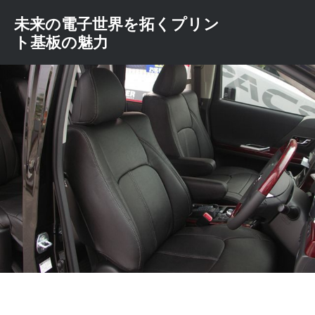
コ
未来の電子世界を拓くプリン
ン
ト基板の魅力
テ
ン
ツ
へ
ス
キ
ッ
プ