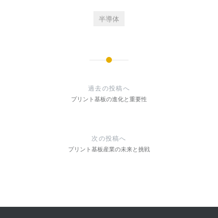
半導体
投
稿
過去の投稿へ
ナ
プリント基板の進化と重要性
ビ
ゲ
次の投稿へ
ー
プリント基板産業の未来と挑戦
シ
ョ
ン