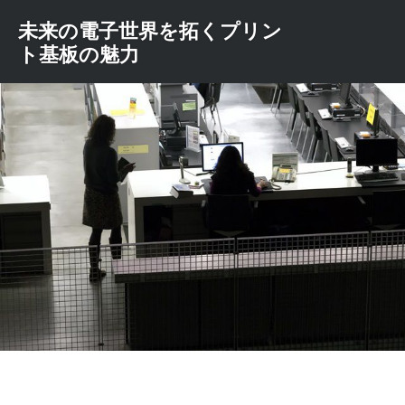
コ
未来の電子世界を拓くプリン
ン
ト基板の魅力
テ
ン
ツ
へ
ス
キ
ッ
プ