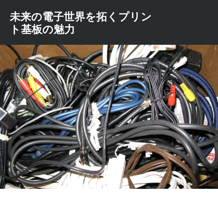
コ
未来の電子世界を拓くプリン
ン
ト基板の魅力
テ
ン
ツ
へ
ス
キ
ッ
プ