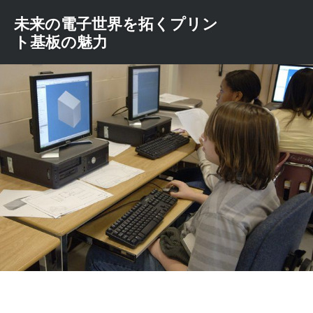
コ
未来の電子世界を拓くプリン
ン
ト基板の魅力
テ
ン
ツ
へ
ス
キ
ッ
プ