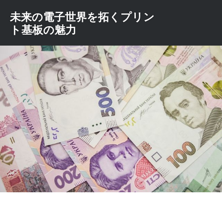
コ
未来の電子世界を拓くプリン
ン
ト基板の魅力
テ
ン
ツ
へ
ス
キ
ッ
プ